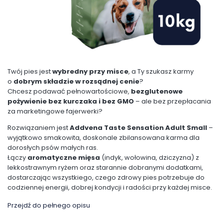
Twój pies jest
wybredny przy misce
, a Ty szukasz karmy
o
dobrym składzie w rozsądnej cenie
?
Chcesz podawać pełnowartościowe,
bezglutenowe
pożywienie bez kurczaka i bez GMO
– ale bez przepłacania
za marketingowe fajerwerki?
Rozwiązaniem jest
Addvena Taste Sensation Adult Small
–
wyjątkowo smakowita, doskonale zbilansowana karma dla
dorosłych psów małych ras.
Łączy
aromatyczne mięsa
(indyk, wołowina, dziczyzna) z
lekkostrawnym ryżem oraz starannie dobranymi dodatkami,
dostarczając wszystkiego, czego zdrowy pies potrzebuje do
codziennej energii, dobrej kondycji i radości przy każdej misce.
Przejdź do pełnego opisu