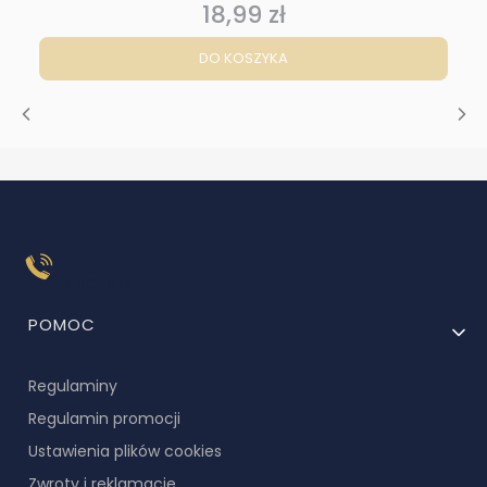
18,99 zł
Cena
DO KOSZYKA
INFOLINIA
Linki w stopce
POMOC
Regulaminy
Regulamin promocji
Ustawienia plików cookies
Zwroty i reklamacje