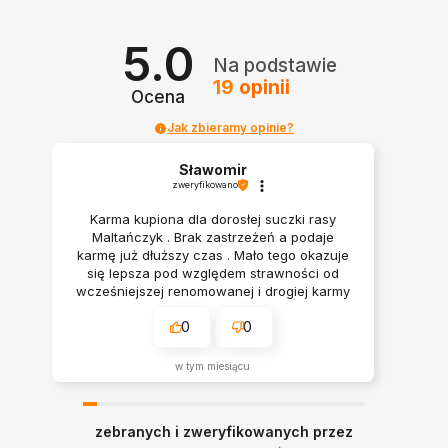
5.0
Na podstawie
19
opinii
Ocena
Jak zbieramy opinie?
Sławomir
zweryfikowano
Karma kupiona dla dorosłej suczki rasy
Maltańczyk . Brak zastrzeżeń a podaje
karmę już dłuższy czas . Mało tego okazuje
się lepsza pod względem strawności od
wcześniejszej renomowanej i drogiej karmy
. Polecam
0
0
w tym miesiącu
zebranych i zweryfikowanych przez