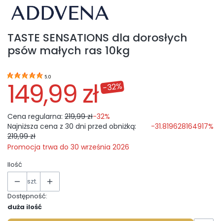
TASTE SENSATIONS dla dorosłych
psów małych ras 10kg
5.0
149,99 zł
-32%
Cena regularna:
219,99 zł
-32%
Najniższa cena z 30 dni przed obniżką:
-31.819628164917%
219,99 zł
Promocja trwa do 30 września 2026
Ilość
szt.
Dostępność:
duża ilość