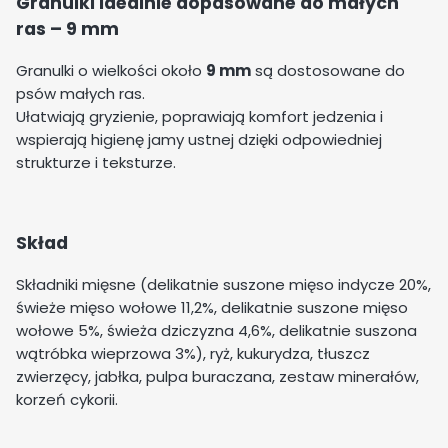
Granulki idealnie dopasowane do małych
ras – 9 mm
Granulki o wielkości około
9 mm
są dostosowane do
psów małych ras.
Ułatwiają gryzienie, poprawiają komfort jedzenia i
wspierają higienę jamy ustnej dzięki odpowiedniej
strukturze i teksturze.
Skład
Składniki mięsne (delikatnie suszone mięso indycze 20%,
świeże mięso wołowe 11,2%, delikatnie suszone mięso
wołowe 5%, świeża dziczyzna 4,6%, delikatnie suszona
wątróbka wieprzowa 3%), ryż, kukurydza, tłuszcz
zwierzęcy, jabłka, pulpa buraczana, zestaw minerałów,
korzeń cykorii.