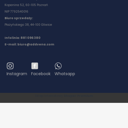
Kopanina 52, 60-105 Poznań
NIP 7792540016
Biuro sprzedaży:
Płażyńskiego 38, 44-100 Gliwice
Infolinia: 881 096 380
E-mail:
biuro@addvena.com
Instagram
Facebook
Whatsapp
Sklep internetowy
Shoper Premium