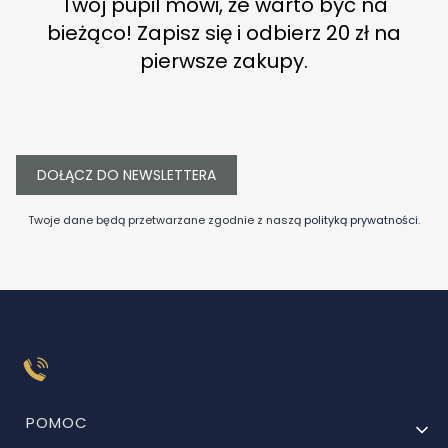
Twój pupil mówi, że warto być na
bieżąco! Zapisz się i odbierz 20 zł na
pierwsze zakupy.
DOŁĄCZ DO NEWSLETTERA
Twoje dane będą przetwarzane zgodnie z naszą
polityką prywatności
.
INFOLINIA
Linki w stopce
POMOC