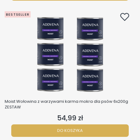
BESTSELLER
Moist Wołowina z warzywami karma mokra dla psów 6x200g
ZESTAW
54,99 zł
Cena
DO KOSZYKA