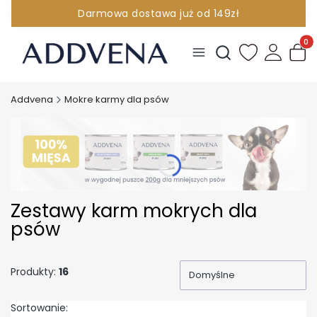
Darmowa dostawa już od 149zł
INFOLINIA 881 096 380
Produ
Otwórz wyszukiwark
Addvena
Mokre karmy dla psów
Zestawy karm mokrych dla
psów
Produkty:
16
Domyślne
Sortowanie: