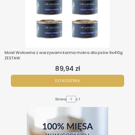
Moist Wołowina z warzywami karma mokra dla psów 6x410g
ZESTAW
89,94 zł
Cena
DO KOSZYKA
Strona
z 1