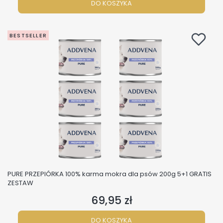
DO KOSZYKA
BESTSELLER
PURE PRZEPIÓRKA 100% karma mokra dla psów 200g 5+1 GRATIS
ZESTAW
69,95 zł
Cena
DO KOSZYKA