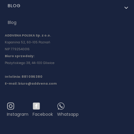
BLOG
Blog
ADDVENA POLSKA Sp. z o.o.
Kopanina 52, 60-105 Poznań
NIP 7792540016
Biuro sprzedaży:
Płażyńskiego 38, 44-100 Gliwice
Infolinia: 881 096 380
E-mail:
biuro@addvena.com
Instagram
Facebook
Whatsapp