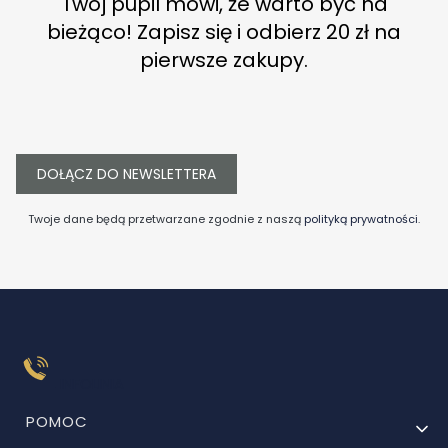
Twój pupil mówi, że warto być na
bieżąco! Zapisz się i odbierz 20 zł na
pierwsze zakupy.
DOŁĄCZ DO NEWSLETTERA
Twoje dane będą przetwarzane zgodnie z naszą
polityką prywatności
.
INFOLINIA
Linki w stopce
POMOC