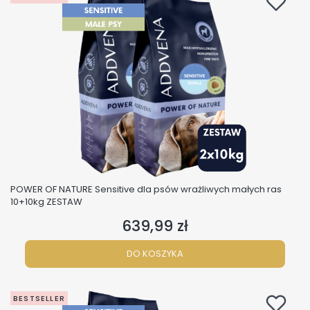
POWER OF NATURE Sensitive dla psów wrażliwych małych ras
10+10kg ZESTAW
639,99 zł
Cena
DO KOSZYKA
BESTSELLER