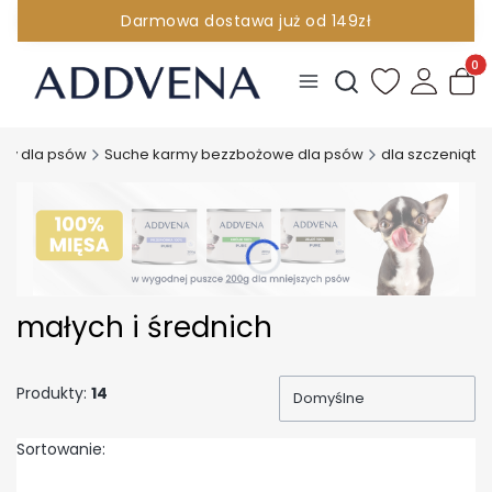
Darmowa dostawa już od 149zł
INFOLINIA 881 096 380
Produ
Otwórz wyszukiwark
my dla psów
Suche karmy bezzbożowe dla psów
dla szczeniąt
małych i średnich
Produkty:
14
Domyślne
Sortowanie: