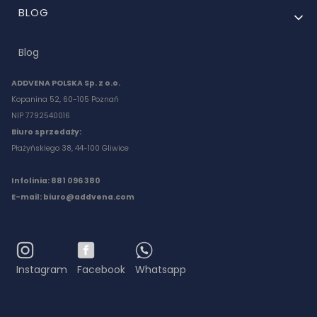
BLOG
Blog
ADDVENA POLSKA Sp. z o.o.
Kopanina 52, 60-105 Poznań
NIP 7792540016
Biuro sprzedaży:
Płażyńskiego 38, 44-100 Gliwice
Infolinia: 881 096 380
E-mail:
biuro@addvena.com
Instagram
Facebook
Whatsapp