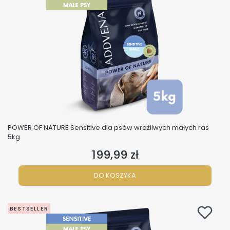
POWER OF NATURE Sensitive dla psów wrażliwych małych ras
5kg
199,99 zł
Cena
DO KOSZYKA
BESTSELLER