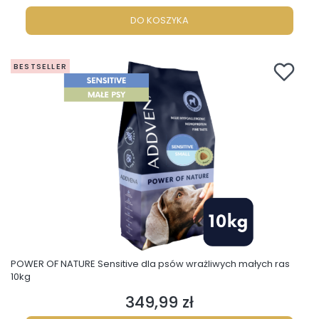
DO KOSZYKA
BESTSELLER
POWER OF NATURE Sensitive dla psów wrażliwych małych ras
10kg
349,99 zł
Cena