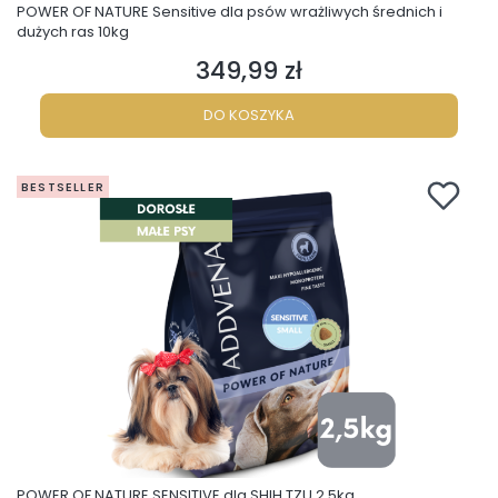
POWER OF NATURE Sensitive dla psów wrażliwych średnich i
dużych ras 10kg
349,99 zł
Cena
DO KOSZYKA
BESTSELLER
POWER OF NATURE SENSITIVE dla SHIH TZU 2,5kg