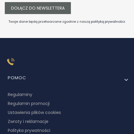
DOŁĄCZ DO NEWSLETTERA
Twoje dane będą przetwarzane zgodnie z naszą
polityką prywatności
.
INFOLINIA
Linki w stopce
POMOC
Regulaminy
Regulamin promocji
Ustawienia plików cookies
Zwroty i reklamacje
Polityka prywatności