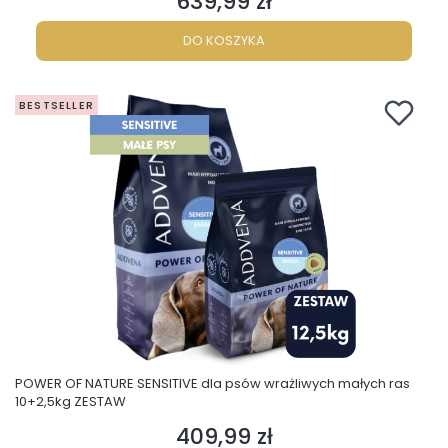
639,99 zł
Cena
DO KOSZYKA
BESTSELLER
POWER OF NATURE SENSITIVE dla psów wrażliwych małych ras
10+2,5kg ZESTAW
409,99 zł
Cena