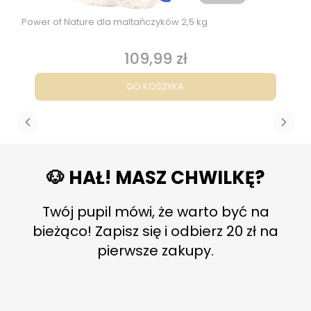
Power of Nature dla maltańczyków 2,5 kg
109,99 zł
Cena
DO KOSZYKA
🐶 HAŁ! MASZ CHWILKĘ?
Twój pupil mówi, że warto być na
bieżąco! Zapisz się i odbierz 20 zł na
pierwsze zakupy.