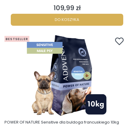
109,99 zł
Cena
DO KOSZYKA
BESTSELLER
POWER OF NATURE Sensitive dla buldoga francuskiego 10kg