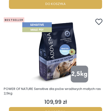
DO KOSZYKA
BESTSELLER
POWER OF NATURE Sensitive dla psów wrażliwych małych ras
2,5kg
109,99 zł
Cena