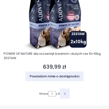
POWER OF NATURE dla szczeniąt średnich i dużych ras 10+10kg
ZESTAW
639,99 zł
Cena
Powiadom mnie o dostępności
Strona
z 8