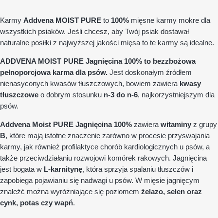
Karmy
Addvena MOIST PURE
to
100%
mięsne karmy mokre dla
wszystkich psiaków. Jeśli chcesz, aby Twój psiak dostawał
naturalne posiłki z najwyższej jakości mięsa to te karmy są idealne.
ADDVENA MOIST PURE Jagnięcina 100% to bezzbożowa
pełnoporcjowa karma dla psów.
Jest doskonałym źródłem
nienasyconych kwasów tłuszczowych, bowiem
zawiera
kwasy
tłuszczowe
o dobrym stosunku
n-3 do n-6
, najkorzystniejszym dla
psów.
Addvena Moist PURE Jagnięcina 100%
zawiera
witaminy
z grupy
B
, które mają istotne znaczenie zarówno w procesie przyswajania
karmy, jak również profilaktyce chorób kardiologicznych u psów, a
także przeciwdziałaniu rozwojowi komórek rakowych. Jagnięcina
jest bogata w
L-karnitynę
, która sprzyja spalaniu tłuszczów i
zapobiega pojawianiu się nadwagi u psów. W mięsie jagnięcym
znaleźć można wyróżniające się poziomem
żelazo, selen oraz
cynk, potas czy wapń
.