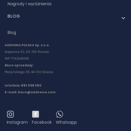
Nagrody i wyróżnienia
BLOG
Blog
ADDVENA POLSKA Sp. z o.o.
Kopanina 52, 60-105 Poznań
NIP 7792540016
Biuro sprzedaży:
Płażyńskiego 38, 44-100 Gliwice
Infolinia: 881 096 380
E-mail:
biuro@addvena.com
Instagram
Facebook
Whatsapp