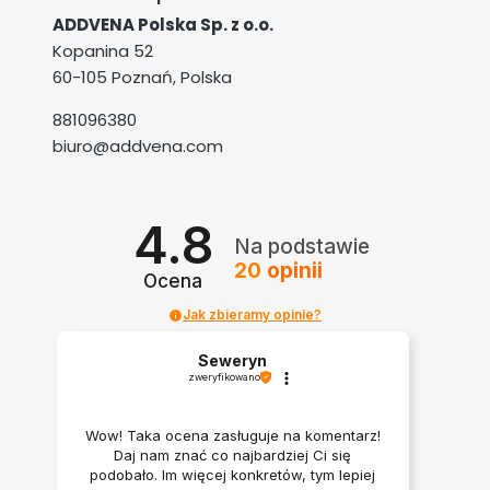
ADDVENA Polska Sp. z o.o.
Kopanina 52
60-105 Poznań, Polska
881096380
biuro@addvena.com
4.8
Na podstawie
20
opinii
Ocena
Jak zbieramy opinie?
Seweryn
zweryfikowano
Wow! Taka ocena zasługuje na komentarz!
Daj nam znać co najbardziej Ci się
podobało. Im więcej konkretów, tym lepiej