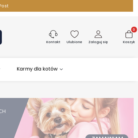
Post
096 380
Produk
aj
Ulubione
Zaloguj się
Koszyk
Kontakt
Karmy dla kotów