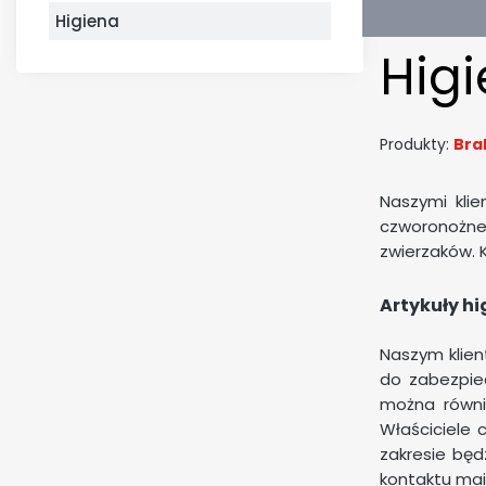
Higiena
Hig
Produkty:
Bra
Naszymi kli
czworonożneg
zwierzaków. 
Artykuły hi
Naszym klien
do zabezpiec
można równi
Właściciele
zakresie bę
kontaktu mai