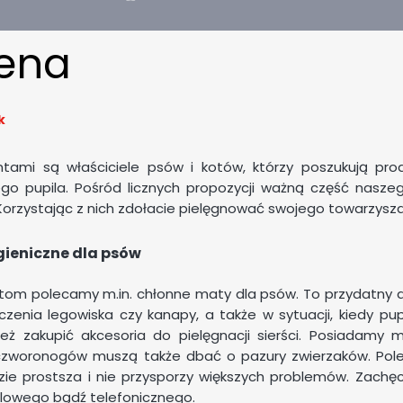
iena
k
entami są właściciele psów i kotów, którzy poszukują pr
o pupila. Pośród licznych propozycji ważną część naszeg
Korzystając z nich zdołacie pielęgnować swojego towarzysza t
gieniczne dla psów
tom polecamy m.in. chłonne maty dla psów. To przydatny ar
zenia legowiska czy kanapy, a także w sytuacji, kiedy pu
eż zakupić akcesoria do pielęgnacji sierści. Posiadamy 
 czworonogów muszą także dbać o pazury zwierzaków. Pole
dzie prostsza i nie przysporzy większych problemów. Zac
lowego bądź telefonicznego.