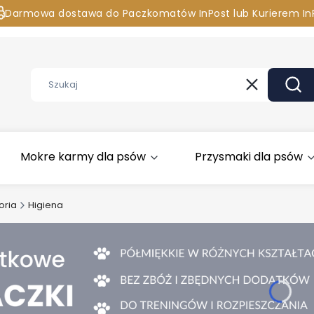
Darmowa dostawa do Paczkomatów InPost lub Kurierem In
asz pytania? Chcesz zamówić przez telefon? Zadzwoń 881 
Wyczyść
Szuk
Mokre karmy dla psów
Przysmaki dla psów
oria
Higiena