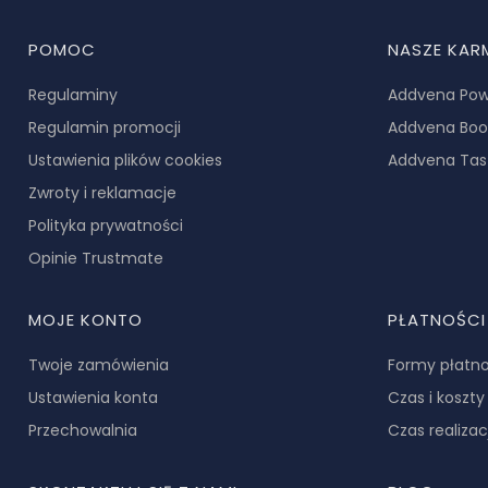
Linki w stopce
POMOC
NASZE KAR
Regulaminy
Addvena Pow
Regulamin promocji
Addvena Boo
Ustawienia plików cookies
Addvena Tas
Zwroty i reklamacje
Polityka prywatności
Opinie Trustmate
MOJE KONTO
PŁATNOŚCI
Twoje zamówienia
Formy płatno
Ustawienia konta
Czas i koszt
Przechowalnia
Czas realiza