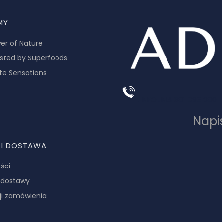
MY
er of Nature
sted by Superfoods
te Sensations
INFOLINIA 881 096 380
Napi
 I DOSTAWA
ści
y dostawy
cji zamówienia