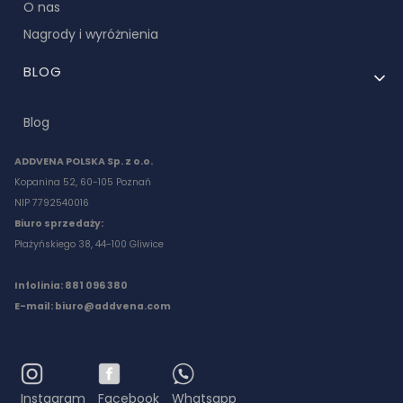
O nas
Nagrody i wyróżnienia
BLOG
Blog
ADDVENA POLSKA Sp. z o.o.
Kopanina 52, 60-105 Poznań
NIP 7792540016
Biuro sprzedaży:
Płażyńskiego 38, 44-100 Gliwice
Infolinia: 881 096 380
E-mail:
biuro@addvena.com
Instagram
Facebook
Whatsapp