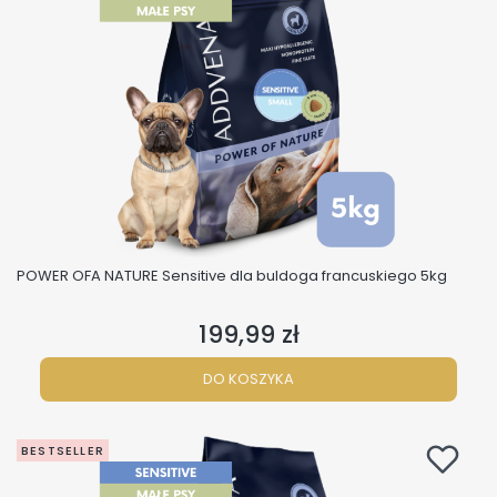
POWER OFA NATURE Sensitive dla buldoga francuskiego 5kg
199,99 zł
Cena
DO KOSZYKA
BESTSELLER