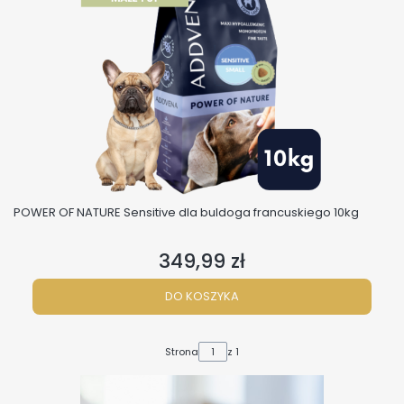
POWER OF NATURE Sensitive dla buldoga francuskiego 10kg
349,99 zł
Cena
DO KOSZYKA
Strona
z 1