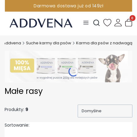
Darmowa dostawa już od 149zł
INFOLINIA 881 096 380
Produ
Otwórz wyszukiwark
Addvena
Suche karmy dla psów
Karma dla psów z nadwagą
Małe rasy
Produkty:
9
Domyślne
Sortowanie: