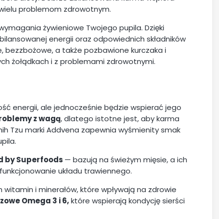
ć wielu problemom zdrowotnym.
ą wymagania żywieniowe Twojego pupila. Dzięki
bilansowanej energii oraz odpowiednich składników
e, bezzbożowe, a także pozbawione kurczaka i
ych żołądkach i z problemami zdrowotnymi.
?
ość energii, ale jednocześnie będzie wspierać jego
problemy z wagą
, dlatego istotne jest, aby karma
hih Tzu marki Addvena zapewnia wyśmienity smak
pila.
d by Superfoods
— bazują na świeżym mięsie, a ich
e funkcjonowanie układu trawiennego.
 witamin i minerałów, które wpływają na zdrowie
zowe Omega 3 i 6,
które wspierają kondycję sierści