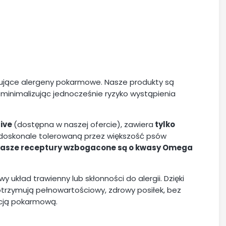
ępujące alergeny pokarmowe. Nasze produkty są
 minimalizując jednocześnie ryzyko wystąpienia
tive
(dostępna w naszej ofercie), zawiera
tylko
 doskonale tolerowaną przez większość psów
asze receptury wzbogacone są o kwasy Omega
 układ trawienny lub skłonności do alergii. Dzięki
otrzymują pełnowartościowy, zdrowy posiłek, bez
ncją pokarmową.