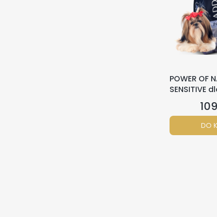
POWER OF N
SENSITIVE d
2,5kg
109
Cen
DO 