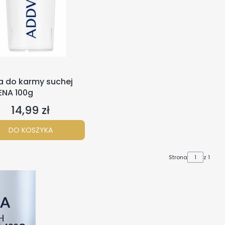
a do karmy suchej
NA 100g
14,99 zł
Cena
DO KOSZYKA
Strona
z 1