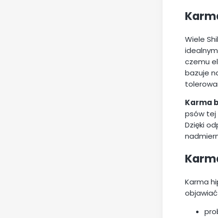
Karma
Wiele Sh
idealnym
czemu el
bazuje na
tolerowa
Karma b
psów tej
Dzięki o
nadmiern
Karma
Karma hi
objawiać 
pro