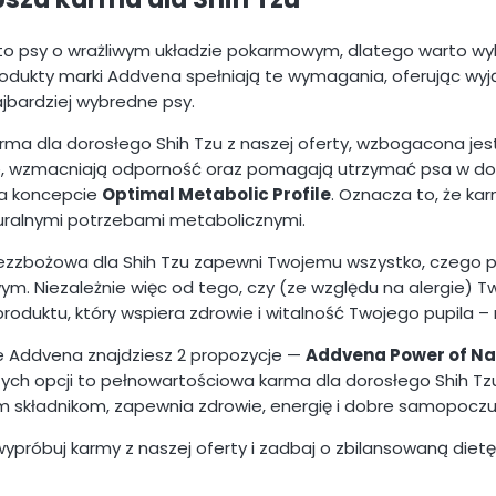
 to psy o wrażliwym układzie pokarmowym, dlatego warto wyb
rodukty marki Addvena spełniają te wymagania, oferując wyj
jbardziej wybredne psy.
rma dla dorosłego Shih Tzu z naszej oferty, wzbogacona jes
e, wzmacniają odporność oraz pomagają utrzymać psa w dosk
a koncepcie
Optimal Metabolic Profile
. Oznacza to, że ka
uralnymi potrzebami metabolicznymi.
zzbożowa dla Shih Tzu zapewni Twojemu wszystko, czego p
m. Niezależnie więc od tego, czy (ze względu na alergie) Tw
produktu, który wspiera zdrowie i witalność Twojego pupila 
e Addvena znajdziesz 2 propozycje —
Addvena Power of Na
tych opcji to pełnowartościowa karma dla dorosłego Shih Tzu
 składnikom, zapewnia zdrowie, energię i dobre samopoczu
 wypróbuj karmy z naszej oferty i zadbaj o zbilansowaną di