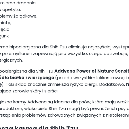
mierne drapanie,
k apetytu,
blemy żołądkowe,
ioty,
ęcia
gunki.
rma hipoalergiczna dla Shih Tzu eliminuje najczęściej wyst
e przemyślane i zapewniają psu wszystko, czego potrzebuje,
lergicznych.
poalergiczna dla Shih Tzu
Addvena Power of Nature Sensi
ódło białka zwierzęcego
(przede wszystkim lekkostrawną i
ę). Taki skład znacznie zmniejsza ryzyko alergii. Dodatkowo,
n
ające zdrowie skóry i sierści.
iczne karmy Addvena są idealne dla psów, które mają wrażliwy
roduktom, właściciele Shih Tzu mogą być pewni, że ich psy 
ystąpienia problemów zdrowotnych związanych z nietolera
psza karma dla Shih Tzu