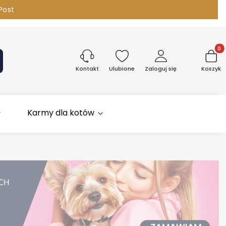
Post
096 380
Produk
aj
Ulubione
Zaloguj się
Koszyk
Kontakt
Karmy dla kotów