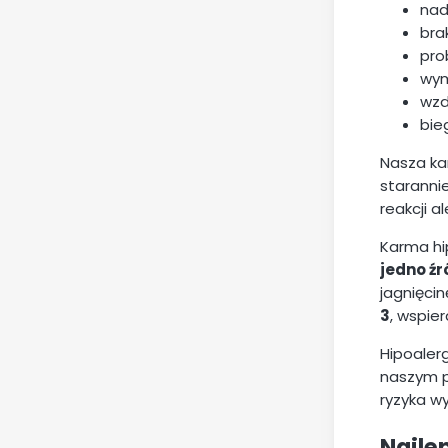
nad
bra
pro
wym
wzd
bie
Nasza ka
staranni
reakcji a
Karma hi
jedno źr
jagnięcin
3
, wspier
Hipoalerg
naszym p
ryzyka w
Najle