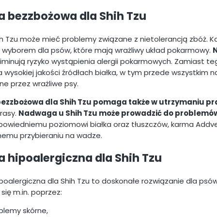
 bezzbożowa dla Shih Tzu
ih Tzu może mieć problemy związane z nietolerancją zbóż. Ka
 wyborem dla psów, które mają wrażliwy układ pokarmowy.
N
iminują ryzyko wystąpienia alergii pokarmowych. Zamiast teg
 wysokiej jakości źródłach białka, w tym przede wszystkim na j
ne przez wrażliwe psy.
ezzbożowa dla Shih Tzu pomaga także w utrzymaniu pra
 rasy.
Nadwaga u Shih Tzu może prowadzić do problemó
dpowiedniemu poziomowi białka oraz tłuszczów, karma Addv
emu przybieraniu na wadze.
 hipoalergiczna dla Shih Tzu
poalergiczna dla Shih Tzu to doskonałe rozwiązanie dla psó
się m.in. poprzez:
blemy skórne,