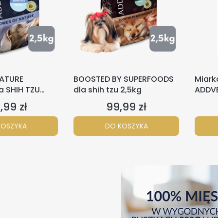
ATURE
BOOSTED BY SUPERFOODS
Miark
la SHIH TZU
dla shih tzu 2,5kg
ADDVE
,99 zł
99,99 zł
a
Cena
KOSZYKA
DO KOSZYKA