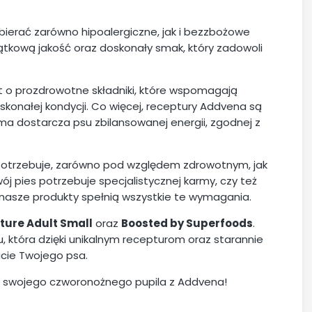
ierać zarówno hipoalergiczne, jak i bezzbożowe
ątkową jakość oraz doskonały smak, który zadowoli
t o prozdrowotne składniki, które wspomagają
onałej kondycji. Co więcej, receptury Addvena są
rma dostarcza psu zbilansowanej energii, zgodnej z
otrzebuje, zarówno pod względem zdrowotnym, jak
ój pies potrzebuje specjalistycznej karmy, czy też
– nasze produkty spełnią wszystkie te wymagania.
ture Adult Small
oraz
Boosted by Superfoods
.
, która dzięki unikalnym recepturom oraz starannie
cie Twojego psa.
etę swojego czworonożnego pupila z Addvena!