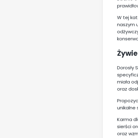
prawidło
W tej ka
naszym u
odżywczy
konserwa
Żywie
Dorosły S
specyfic
miała od
oraz dos
Propozyc
unikalne
Karma dl
sierści o
oraz wzm