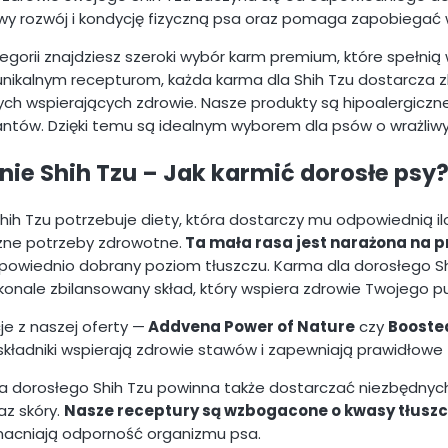
wy rozwój i kondycję fizyczną psa oraz pomaga zapobiega
tegorii znajdziesz szeroki wybór karm premium, które spełni
nikalnym recepturom, każda karma dla Shih Tzu dostarcza z
ch wspierających zdrowie. Nasze produkty są hipoalergiczn
ntów. Dzięki temu są idealnym wyborem dla psów o wrażliw
nie Shih Tzu – Jak karmić dorosłe psy
hih Tzu potrzebuje diety, która dostarczy mu odpowiednią il
zne potrzeby zdrowotne.
Ta mała rasa jest narażona na 
powiednio dobrany poziom tłuszczu. Karma dla dorosłego S
konale zbilansowany skład, który wspiera zdrowie Twojego pu
je z naszej oferty —
Addvena Power of Nature
czy
Booste
 składniki wspierają zdrowie stawów i zapewniają prawidłow
a dorosłego Shih Tzu powinna także dostarczać niezbędnych
raz skóry.
Nasze receptury są wzbogacone o kwasy tłuszc
acniają odporność organizmu psa.