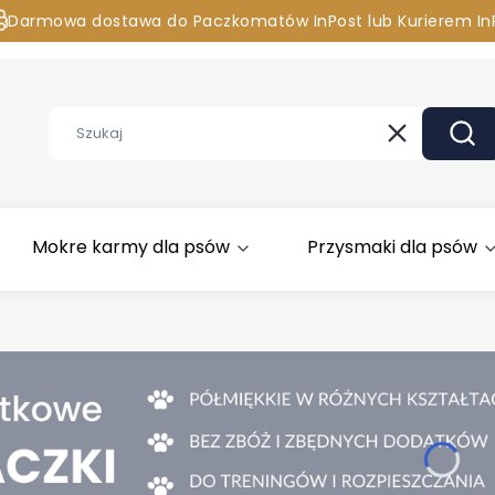
Darmowa dostawa do Paczkomatów InPost lub Kurierem In
asz pytania? Chcesz zamówić przez telefon? Zadzwoń 881 
Wyczyść
Szuk
Mokre karmy dla psów
Przysmaki dla psów