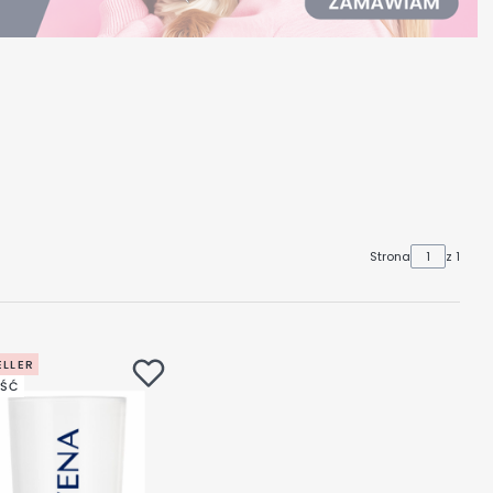
Strona
z 1
ELLER
ŚĆ