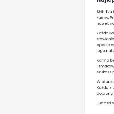
Shih Tzu
karmy. P
nawet na
Każda ka
trawieni
oparte n
jego nat
Karma be
i smakowy
szukasz 
W oferci
Każda z 
dobranym
Już dziś