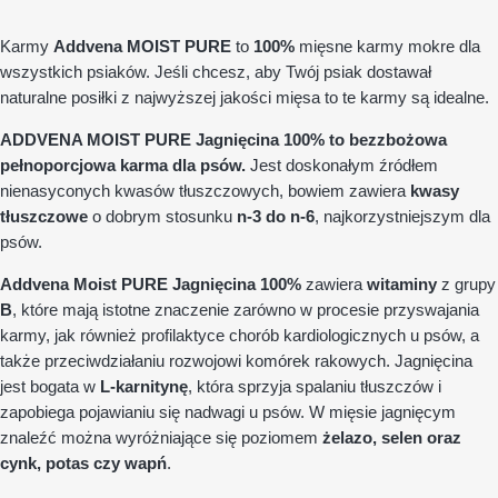
Karmy
Addvena MOIST PURE
to
100%
mięsne karmy mokre dla
wszystkich psiaków. Jeśli chcesz, aby Twój psiak dostawał
naturalne posiłki z najwyższej jakości mięsa to te karmy są idealne.
ADDVENA MOIST PURE Jagnięcina 100% to bezzbożowa
pełnoporcjowa karma dla psów.
Jest doskonałym źródłem
nienasyconych kwasów tłuszczowych, bowiem
zawiera
kwasy
tłuszczowe
o dobrym stosunku
n-3 do n-6
, najkorzystniejszym dla
psów.
Addvena Moist PURE Jagnięcina 100%
zawiera
witaminy
z grupy
B
, które mają istotne znaczenie zarówno w procesie przyswajania
karmy, jak również profilaktyce chorób kardiologicznych u psów, a
także przeciwdziałaniu rozwojowi komórek rakowych. Jagnięcina
jest bogata w
L-karnitynę
, która sprzyja spalaniu tłuszczów i
zapobiega pojawianiu się nadwagi u psów. W mięsie jagnięcym
znaleźć można wyróżniające się poziomem
żelazo, selen oraz
cynk, potas czy wapń
.