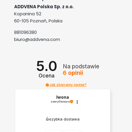
ADDVENA Polska Sp. z o.o.
Kopanina 52
60-105 Poznań, Polska
881096380
biuro@addvena.com
5.0
Na podstawie
6
opinii
Ocena
Jak zbieramy opinie?
Iwona
zweryfikowano
👍️szybka dostawa