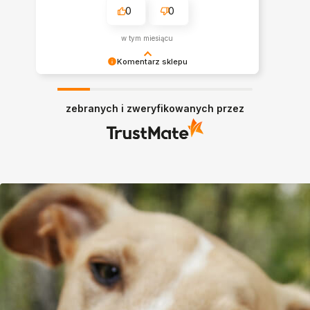
0
0
w tym miesiącu
Komentarz sklepu
Dzień dobry Iwona! Pięknie dziękujemy za
zaufanie i przyznane gwiazdki! Ogromnie
zebranych i zweryfikowanych przez
cieszymy się, że nasza karma zagościła w misce
Państwa pupila. 🐶❤️ Życzymy mnóstwa zdrowia i
smacznego dla pieska! Zespół ADDVENA