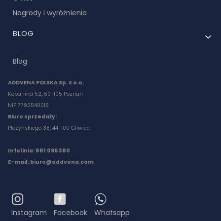
Nagrody i wyróżnienia
BLOG
Blog
ADDVENA POLSKA Sp. z o.o.
Kopanina 52, 60-105 Poznań
NIP 7792540016
Biuro sprzedaży:
Płażyńskiego 38, 44-100 Gliwice
Infolinia: 881 096 380
E-mail:
biuro@addvena.com
Instagram
Facebook
Whatsapp