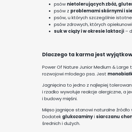
psów
nietolerujących zbóż, glute
psów z
problemami skórnymi i sie
psów, u których szczególnie istotne
psów zdrowych, których opiekunowi
suk w ciąży i w okresie laktacji
– d
Dlaczego ta karma jest wyjątko
Power Of Nature Junior Medium & Large to
rozwojowi młodego psa. Jest
monobiał
Jagnięcina to jedno z najlepiej tolerow
i rzadko wywołuje reakcje alergiczne,
i budowy mięśni.
Mięso jagnięce stanowi naturalne źródło w
Dodatek
glukozaminy
i
siarczanu chon
średnich i dużych.