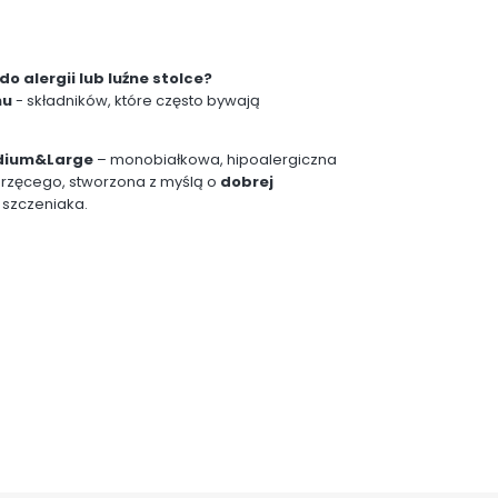
 alergii lub luźne stolce?
nu
- składników, które często bywają
edium&Large
– monobiałkowa, hipoalergiczna
ierzęcego, stworzona z myślą o
dobrej
szczeniaka.