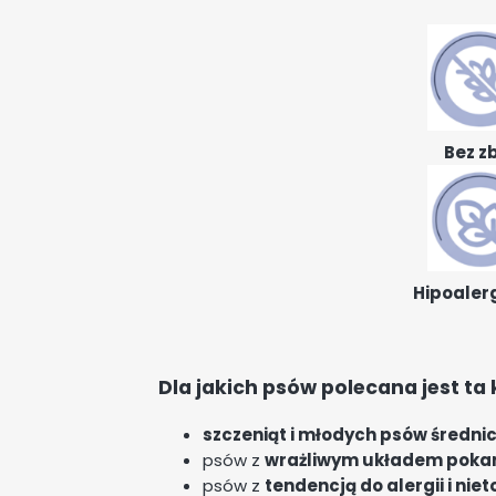
Bez z
Hipoaler
Dla jakich psów polecana jest t
szczeniąt i młodych psów średnic
psów z
wrażliwym układem pok
psów z
tendencją do alergii i ni