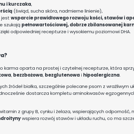
nu i kurczaka
,
rścią
(świąd, sucha skóra, nadmierne linienie),
 jest
wsparcie prawidłowego rozwoju kości, stawów i ap
e szukają
pełnowartościowej, dobrze zbilansowanej kar
zięki odpowiedniej recepturze i wysokiemu poziomowi DHA.
wa?
 karma oparta na prostej i czytelnej recepturze, która sprzy
kowa
,
bezzbożowa
,
bezglutenowa
i
hipoalergiczna
.
anych źródeł białka, szczególnie polecane psom z wrażliwy
 a jednocześnie dostarcza kompletu aminokwasów egzogenny
itamin z grupy B, cynku i żelaza, wspierających odporność, m
droityny
wspiera rozwój stawów i układu ruchu, co ma szcz