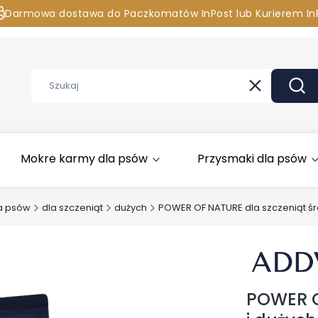
Darmowa dostawa do Paczkomatów InPost lub Kurierem In
asz pytania? Chcesz zamówić przez telefon? Zadzwoń 881 
Wyczyść
Szuk
Mokre karmy dla psów
Przysmaki dla psów
a psów
dla szczeniąt
dużych
POWER OF NATURE dla szczeniąt śre
POWER O