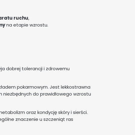
aratu ruchu
,
my
na etapie wzrostu.
ja dobrej tolerancji i zdrowemu
m układem pokarmowym. Jest lekkostrawna
ch niezbędnych do prawidłowego wzrostu
etabolizm oraz kondycję skóry i sierści.
ególne znaczenie u szczeniąt ras