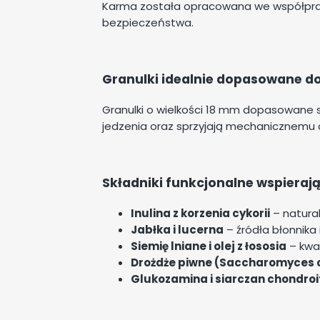
Karma została opracowana we współpracy 
bezpieczeństwa.
Granulki idealnie dopasowane do
Granulki o wielkości 18 mm dopasowane s
jedzenia oraz sprzyjają mechanicznemu
Składniki funkcjonalne wspieraj
Inulina z korzenia cykorii
– natural
Jabłka i lucerna
– źródła błonnika 
Siemię lniane i olej z łososia
– kwas
Drożdże piwne (Saccharomyces c
Glukozamina i siarczan chondroi