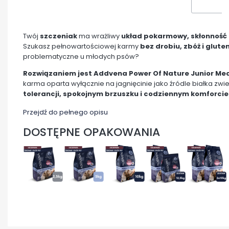
Twój
szczeniak
ma wrażliwy
układ pokarmowy, skłonność do
Szukasz pełnowartościowej karmy
bez drobiu, zbóż i glute
problematyczne u młodych psów?
Rozwiązaniem jest Addvena Power Of Nature Junior M
karma oparta wyłącznie na jagnięcinie jako źródle białka zw
tolerancji, spokojnym brzuszku i codziennym komforcie
Przejdź do pełnego opisu
DOSTĘPNE OPAKOWANIA