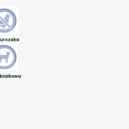
kurczaka
białkowa