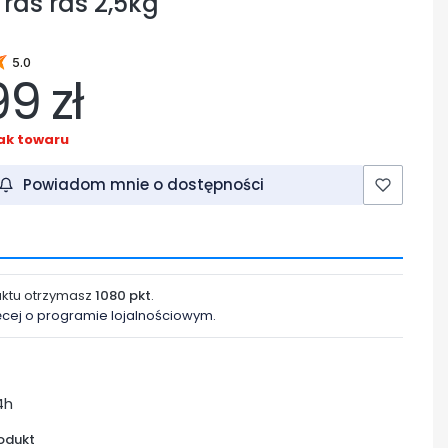
 ras ras 2,5kg
5.0
99 zł
ak towaru
Powiadom mnie o dostępności
uktu otrzymasz
1080 pkt
.
ęcej o programie lojalnościowym.
4h
odukt