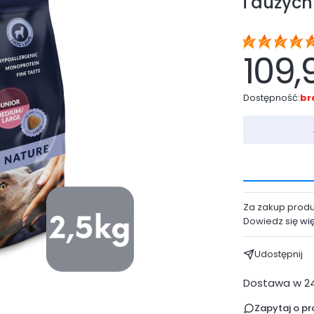
i dużych
109,
Dostępność:
br
Za zakup prod
Dowiedz się
wi
Udostępnij
Dostawa w 2
Zapytaj o pr