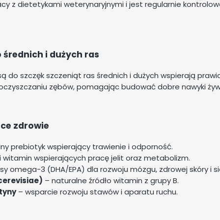
z dietetykami weterynaryjnymi i jest regularnie kontrolow
 średnich i dużych ras
ą do szczęk szczeniąt ras średnich i dużych wspierają prawi
 oczyszczaniu zębów, pomagając budować dobre nawyki żywi
ące zdrowie
ny prebiotyk wspierający trawienie i odporność.
i witamin wspierających pracę jelit oraz metabolizm.
y omega-3 (DHA/EPA) dla rozwoju mózgu, zdrowej skóry i sie
erevisiae)
– naturalne źródło witamin z grupy B.
tyny
– wsparcie rozwoju stawów i aparatu ruchu.