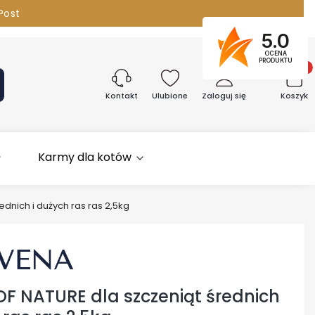
Post
5.0
096 380
OCENA
PRODUKTU
Produk
aj
Ulubione
Zaloguj się
Koszyk
Kontakt
Karmy dla kotów
dnich i dużych ras ras 2,5kg
F NATURE dla szczeniąt średnich