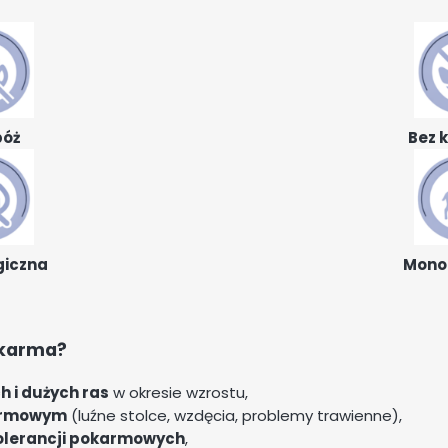
bóż
Bez 
giczna
Mono
a karma?
h i dużych ras
w okresie wzrostu,
armowym
(luźne stolce, wzdęcia, problemy trawienne),
etolerancji pokarmowych
,