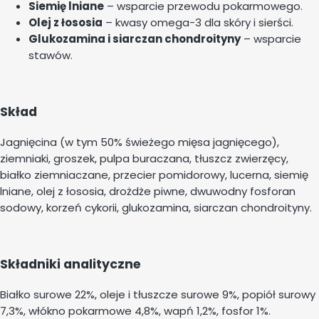
Siemię lniane
– wsparcie przewodu pokarmowego.
Olej z łososia
– kwasy omega-3 dla skóry i sierści.
Glukozamina i siarczan chondroityny
– wsparcie
stawów.
Skład
Jagnięcina (w tym 50% świeżego mięsa jagnięcego),
ziemniaki, groszek, pulpa buraczana, tłuszcz zwierzęcy,
białko ziemniaczane, przecier pomidorowy, lucerna, siemię
lniane, olej z łososia, drożdże piwne, dwuwodny fosforan
sodowy, korzeń cykorii, glukozamina, siarczan chondroityny.
Składniki analityczne
Białko surowe 22%, oleje i tłuszcze surowe 9%, popiół surowy
7,3%, włókno pokarmowe 4,8%, wapń 1,2%, fosfor 1%.