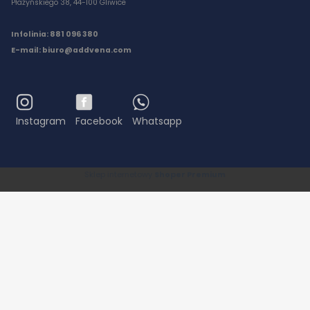
Płażyńskiego 38, 44-100 Gliwice
Infolinia: 881 096 380
E-mail:
biuro@addvena.com
Instagram
Facebook
Whatsapp
Sklep internetowy
Shoper Premium