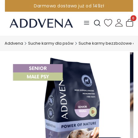
Darmowa dostawa już od 149zł
INFOLINIA 881 096 380
Produ
Otwórz wyszukiwark
Addvena
Suche karmy dla psów
Suche karmy bezzbożowe dl