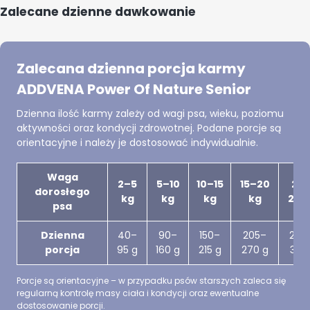
Zalecane dzienne dawkowanie
Zalecana dzienna porcja karmy
ADDVENA Power Of Nature Senior
Dzienna ilość karmy zależy od wagi psa, wieku, poziomu
aktywności oraz kondycji zdrowotnej. Podane porcje są
orientacyjne i należy je dostosować indywidualnie.
Waga
2–5
5–10
10–15
15–20
20
dorosłego
kg
kg
kg
kg
25 k
psa
Dzienna
40–
90–
150–
205–
260
porcja
95 g
160 g
215 g
270 g
310 
Porcje są orientacyjne – w przypadku psów starszych zaleca się
regularną kontrolę masy ciała i kondycji oraz ewentualne
dostosowanie porcji.