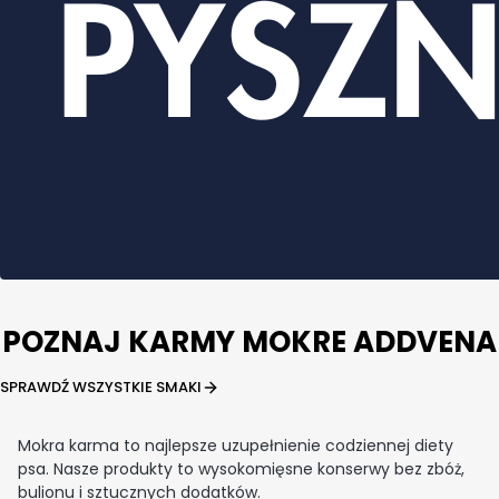
POZNAJ KARMY MOKRE ADDVENA
SPRAWDŹ WSZYSTKIE SMAKI
Mokra karma to najlepsze uzupełnienie codziennej diety
psa. Nasze produkty to wysokomięsne konserwy bez zbóż,
bulionu i sztucznych dodatków.