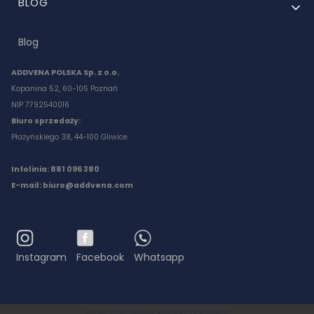
BLOG
Blog
ADDVENA POLSKA Sp. z o.o.
Kopanina 52, 60-105 Poznań
NIP 7792540016
Biuro sprzedaży:
Płażyńskiego 38, 44-100 Gliwice
Infolinia: 881 096 380
E-mail:
biuro@addvena.com
Instagram
Facebook
Whatsapp
Sklep internetowy
Shoper Premium