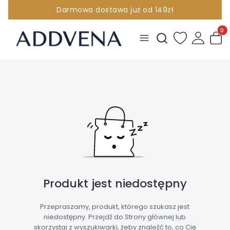
Darmowa dostawa już od 149zł
INFOLINIA 881 096 380
Produ
Otwórz wyszukiwark
Produkt jest niedostępny
Przepraszamy, produkt, którego szukasz jest
niedostępny. Przejdź do Strony głównej lub
skorzystaj z wyszukiwarki, żeby znaleźć to, co Cię